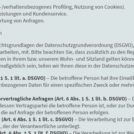
s-/verhaltensbezogenes Profiling, Nutzung von Cookies).
Leistungen und Kundenservice.
tung von Anfragen.
n
echtsgrundlagen der Datenschutzgrundverordnung (DSGVO), 
beiten, mit. Bitte beachten Sie, dass zusätzlich zu den R
n in Ihrem bzw. unserem Wohn- und Sitzland gelten können.
aßgeblich sein, teilen wir Ihnen diese in der Datenschutze
1 S. 1 lit. a. DSGVO)
– Die betroffene Person hat ihre Einwil
enbezogenen Daten für einen spezifischen Zweck oder meh
vertragliche Anfragen (Art. 6 Abs. 1 S. 1 lit. b. DSGVO)
– D
 dessen Vertragspartei die betroffene Person ist, oder zur D
die auf Anfrage der betroffenen Person erfolgen.
(Art. 6 Abs. 1 S. 1 lit. c. DSGVO)
– Die Verarbeitung ist zur 
, der der Verantwortliche unterliegt.
t. 6 Abs. 1 S. 1 lit. f. DSGVO)
– Die Verarbeitung ist zur W