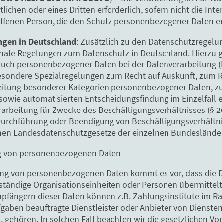
lichen oder eines Dritten erforderlich, sofern nicht die In
offenen Person, die den Schutz personenbezogener Daten e
ngen in Deutschland
: Zusätzlich zu den Datenschutzregelu
nale Regelungen zum Datenschutz in Deutschland. Hierzu 
auch personenbezogener Daten bei der Datenverarbeitung 
esondere Spezialregelungen zum Recht auf Auskunft, zum 
eitung besonderer Kategorien personenbezogener Daten, zu
wie automatisierten Entscheidungsfindung im Einzelfall ein
erarbeitung für Zwecke des Beschäftigungsverhältnisses (§ 
Durchführung oder Beendigung von Beschäftigungsverhältni
nnen Landesdatenschutzgesetze der einzelnen Bundesländ
g von personenbezogenen Daten
ng von personenbezogenen Daten kommt es vor, dass die D
ständige Organisationseinheiten oder Personen übermittelt
mpfängern dieser Daten können z.B. Zahlungsinstitute im 
aben beauftragte Dienstleister oder Anbieter von Diensten 
gehören. In solchen Fall beachten wir die gesetzlichen Vo