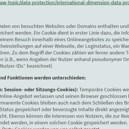
/law-topic/data-protection/international-dimension-data-pr
e Daten von besuchten Websites oder Domains enthalten un
hert werden. Ein Cookie dient in erster Linie dazu, die In
einem Besuch innerhalb eines Onlineangebotes zu speicher
einstellungen auf einer Webseite, der Loginstatus, ein War
ren. Zu dem Begriff der Cookies zählen wir ferner andere T
len (z.B., wenn Angaben der Nutzer anhand pseudonymer 
„Nutzer-IDs“ bezeichnet)
und Funktionen werden unterschieden:
: Session- oder Sitzungs-Cookies):
Temporäre Cookies wer
Online-Angebot verlassen und seinen Browser geschlossen 
manente Cookies bleiben auch nach dem Schließen des Br
-Status gespeichert oder bevorzugte Inhalte direkt angezei
cht. Ebenso können die Interessen von Nutzern, die zur R
det werden, in einem solchen Cookie gespeichert werden.